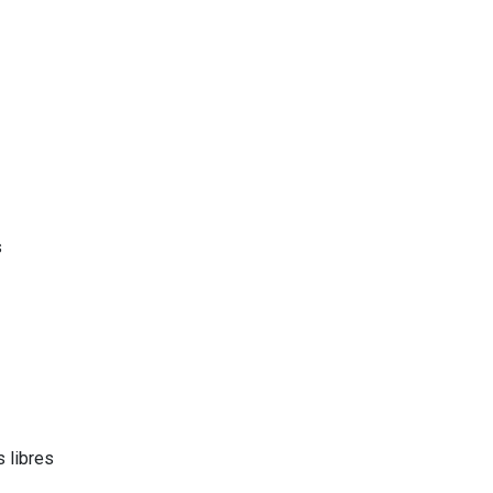
s
s libres